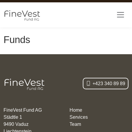
Skip to main content
Funds
+423 340 89 89
FineVest Fund AG
Home
Städtle 1
Services
9490 Vaduz
Team
Liechtenstein