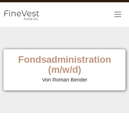
Zum Hauptinhalt springen
Fondsadministration
(m/w/d)
Von Roman Bender